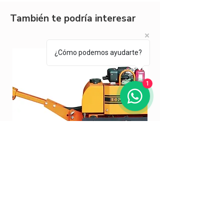
También te podría interesar
¿Cómo podemos ayudarte?
1
Bicilindro RL700D
Bicilindro DD24