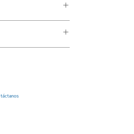
ir permisos o licencias
cionales por: Uso fuera del
la fecha pactada.
táctanos
Sede Medellín
Transversal 14 # 45 – 94
Barrio Colombia
Sede Rionegro