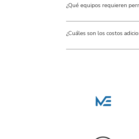
¿Qué equipos requieren perm
Equipos de izaje, grúas, platafor
especiales.
¿Cuáles son los costos adici
El precio del alquiler incluye ma
período contratado. Daños causado