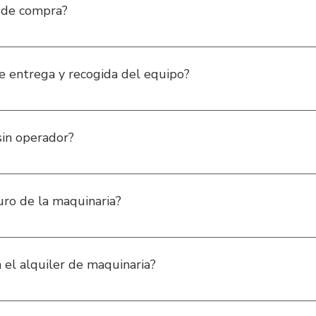
n de compra?
ra alquiler, pero preguntanos por algunas referencias selecci
e entrega y recogida del equipo?
ción indicada y, al finalizar cuando termines de usar el equipo, 
sin operador?
ionadas, pero es importante que el equipo sea manejado por pers
uro de la maquinaria?
l. Leer y seguir el manual de uso. No exceder la capacidad de c
 el alquiler de maquinaria?