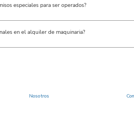
isos especiales para ser operados?
mas elevadoras y maquinaria pesada en vías públicas suelen requer
onales en el alquiler de maquinaria?
ntenimiento y asesoría. Sin embargo, pueden generarse costos adi
s por mal uso o negligencia. Falta de devolución del equipo en 
Nosotros
Con
Política de Privacidad
Tratamiento de Datos Personales
Trabaja con Nosotros
Preguntas frecuentes