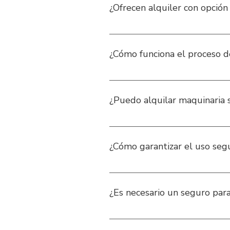
¿Ofrecen alquiler con opció
No, nuestros equipos son 100% pa
venta.
¿Cómo funciona el proceso d
Coordinamos la entrega en la ubica
acordada.
¿Puedo alquilar maquinaria 
Sí, en algunas referencias selecc
y accidentes.
¿Cómo garantizar el uso seg
Usar equipo de protección persona
terrenos adecuados.
¿Es necesario un seguro para
Solo si el cliente lo requiere.