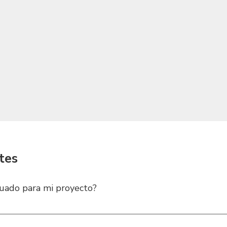
tes
uado para mi proyecto?
a depende de varios factores: Tipo de trabajo: Movimiento de tie
oncreto, izaje o elevación de personas. Condiciones del terreno: