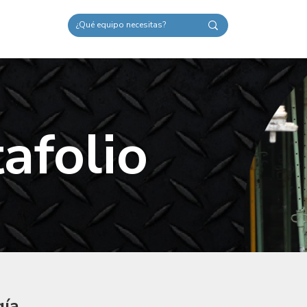
Nosotros
afolio
gía