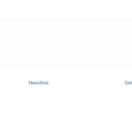
Nosotros
Con
Política de Privacidad
Tratamiento de Datos Personales
Trabaja con Nosotros
Preguntas frecuentes