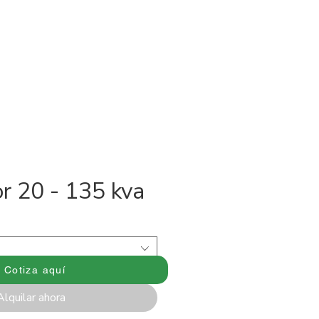
Portafolio
Servicios
Blog
Más
r 20 - 135 kva
Cotiza aquí
Alquilar ahora