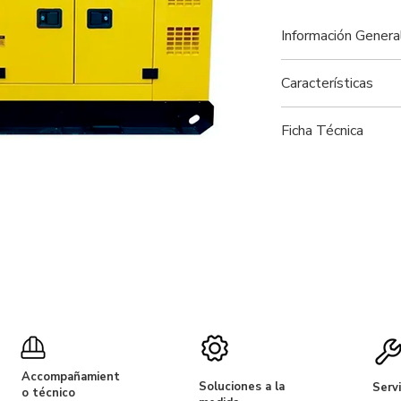
Información Genera
Generador eléctrico
Características
alto rendimiento, d
energía continua en
https://drive.goo
Ficha Técnica
comerciales o even
4ve_cxpm4IFd5bUB
aplicaciones que re
https://drive.goo
autonomía.
4ve_cxpm4IFd5bUB
Accompañamient
Soluciones a la
Servi
o técnico