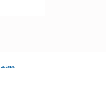
Bicilindro DD24
táctanos
Sede Medellín
Transversal 14 # 45 – 94
Barrio Colombia
Sede Rionegro
Km 37 autopista
Medellín – Bogotá