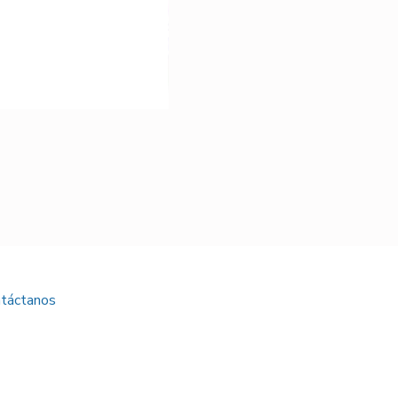
Bicilindro DD24
táctanos
Sede Medellín
Transversal 14 # 45 – 94
Barrio Colombia