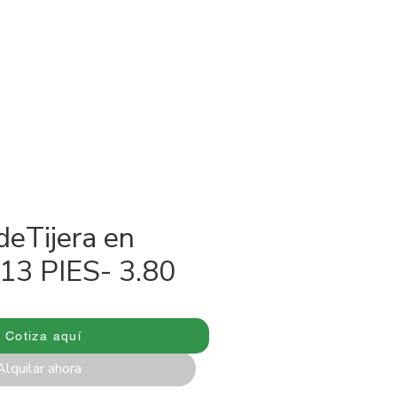
Portafolio
Servicios
Blog
Más
deTijera en
 13 PIES- 3.80
Cotiza aquí
Alquilar ahora