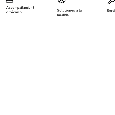
Accompañamient
Soluciones a la
Servi
o técnico
medida
 Megaequipos porque cumplen con todas mis
por la puntualidad de las entregas porque tienen
a comercial y la atención del personal es la mejo
Sane
Almac