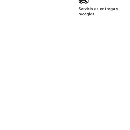
Servicio de entrega y
recogida
"Me encanta
necesidades 
mejor asesorí