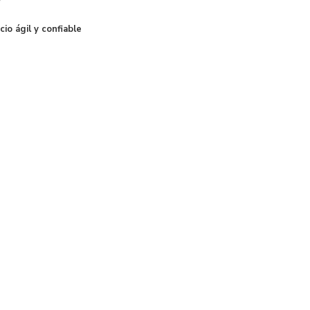
cio ágil y confiable
 la
r"
ar
enista