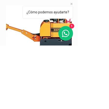
¿Cómo podemos ayudarte?
1
Bicilindro RL700D
Bicilindro DD24