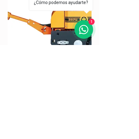
¿Cómo podemos ayudarte?
1
Bicilindro RL700D
Bicilindro DD24